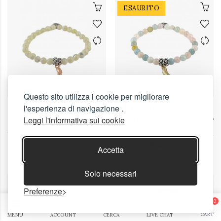
ESAURITO
Questo sito utilizza i cookie per migliorare
l'esperienza di navigazione .
BRACCIALE PIETRA DI
BRACCIALE PIETRA
LUNA E CORNETTO ROSE'
Leggi l'informativa sui cookie
MORGANITE E CORNETTO
ORO
€ 45,00
€ 45,00
Accetta
Solo necessari
Preferenze
0
CART
MENU
ACCOUNT
CERCA
LIVE CHAT