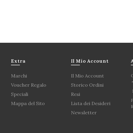
Extra
Il Mio Account
Marchi
Il Mio Account
Voucher Regalo
Storico Ordini
Speciali
Resi
P
Mappa del Sito
Lista dei Desideri
Newsletter