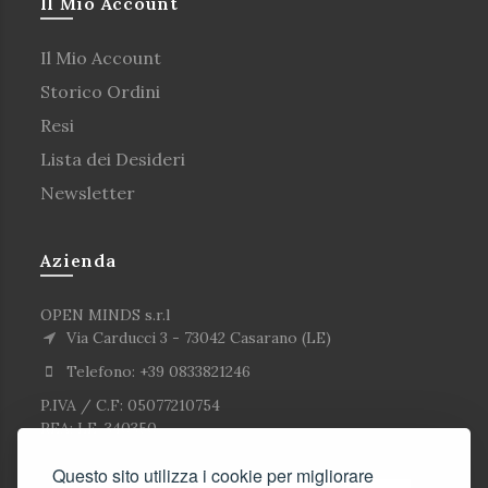
Il Mio Account
Il Mio Account
Storico Ordini
Resi
Lista dei Desideri
Newsletter
Azienda
OPEN MINDS s.r.l
Via Carducci 3 - 73042 Casarano (LE)
Telefono: +39 0833821246
P.IVA / C.F: 05077210754
REA: LE-340350
Questo sito utilizza i cookie per migliorare