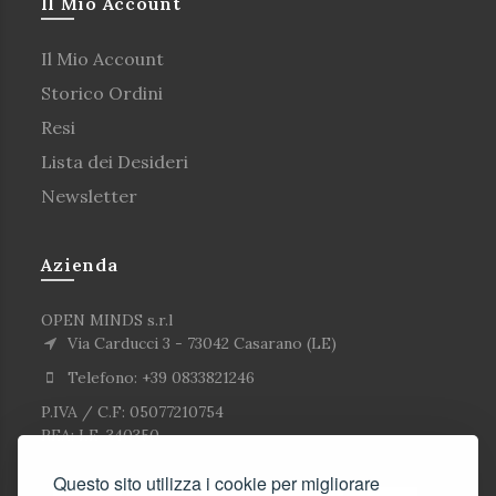
Il Mio Account
Il Mio Account
Storico Ordini
Resi
Lista dei Desideri
Newsletter
Azienda
OPEN MINDS s.r.l
Via Carducci 3 - 73042 Casarano (LE)
Telefono: +39 0833821246
P.IVA / C.F: 05077210754
REA: LE-340350
Questo sito utilizza i cookie per migliorare