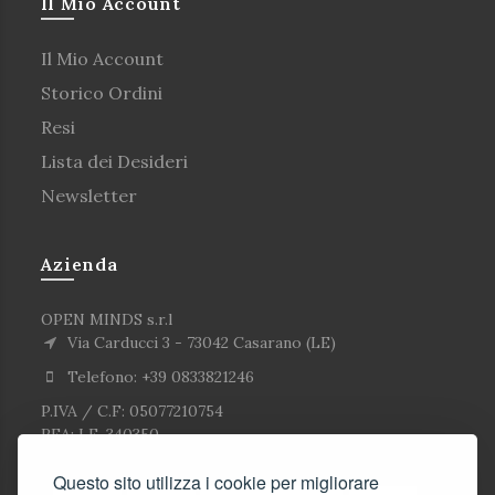
Il Mio Account
Il Mio Account
Storico Ordini
Resi
Lista dei Desideri
Newsletter
Azienda
OPEN MINDS s.r.l
Via Carducci 3 - 73042 Casarano (LE)
Telefono: +39 0833821246
P.IVA / C.F: 05077210754
REA: LE-340350
Questo sito utilizza i cookie per migliorare