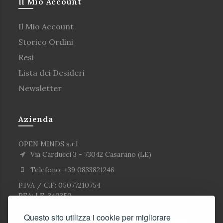
Il Mio Account
Il Mio Account
Storico Ordini
Resi
Lista dei Desideri
Newsletter
Azienda
OPEN MINDS s.r.l
Via Carducci 3 - 73042 Casarano (LE)
Telefono: +39 0833821246
P.IVA / C.F: 05077210754
REA: LE-340350
Questo sito utilizza i cookie per migliorare