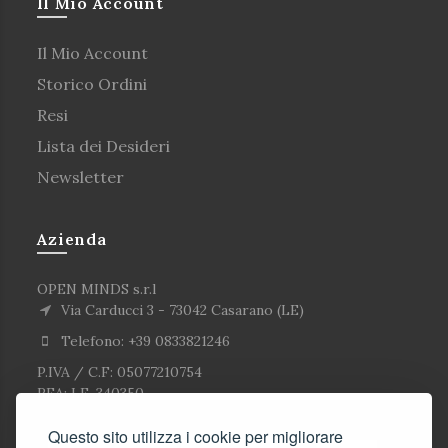
Il Mio Account
Il Mio Account
Storico Ordini
Resi
Lista dei Desideri
Newsletter
Azienda
OPEN MINDS s.r.l
Via Carducci 3 - 73042 Casarano (LE)
Telefono: +39 0833821246
P.IVA / C.F: 05077210754
REA: LE-340350
Questo sito utilizza i cookie per migliorare