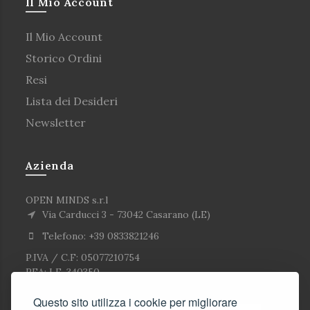
Il Mio Account
Il Mio Account
Storico Ordini
Resi
Lista dei Desideri
Newsletter
Azienda
OPEN MINDS s.r.l
Via Carducci 3 - 73042 Casarano (LE)
Telefono: +39 0833821246
P.IVA / C.F: 05077210754
REA: LE-340350
Questo sito utilizza i cookie per migliorare