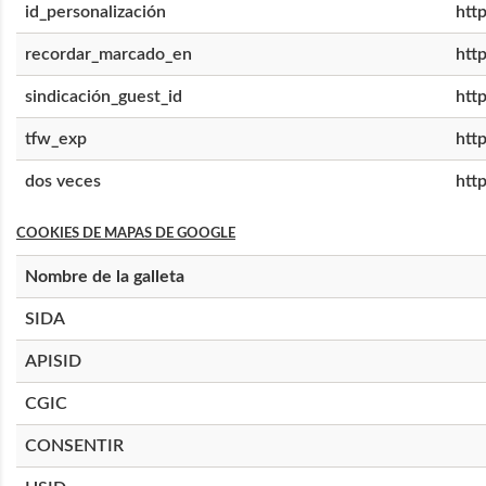
id_personalización
htt
recordar_marcado_en
htt
sindicación_guest_id
htt
tfw_exp
htt
dos veces
htt
COOKIES DE MAPAS DE GOOGLE
Nombre de la galleta
SIDA
APISID
CGIC
CONSENTIR