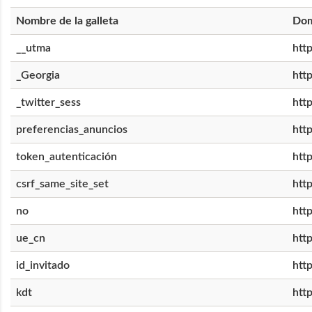
Nombre de la galleta
Dom
__utma
htt
_Georgia
htt
_twitter_sess
htt
preferencias_anuncios
htt
token_autenticación
htt
csrf_same_site_set
htt
no
htt
ue_cn
htt
id_invitado
htt
kdt
htt