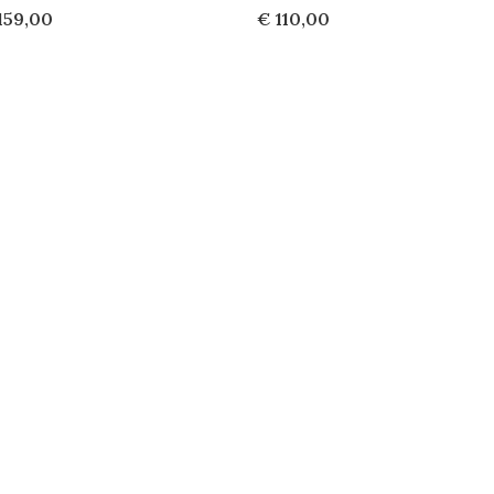
159,00
€ 110,00
sverkauft
+ Warenkorb