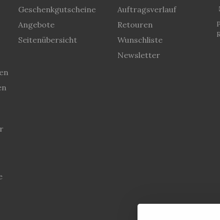
Geschenkgutscheine
Auftragsverlauf
Angebote
Retouren
P
Seitenübersicht
Wunschliste
Newsletter
en
en
r
e