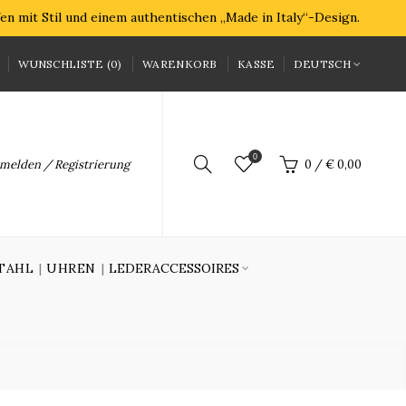
n mit Stil und einem authentischen „Made in Italy“-Design.
WUNSCHLISTE (0)
WARENKORB
KASSE
DEUTSCH
0
melden / Registrierung
0
/
€ 0,00
TAHL
UHREN
LEDERACCESSOIRES