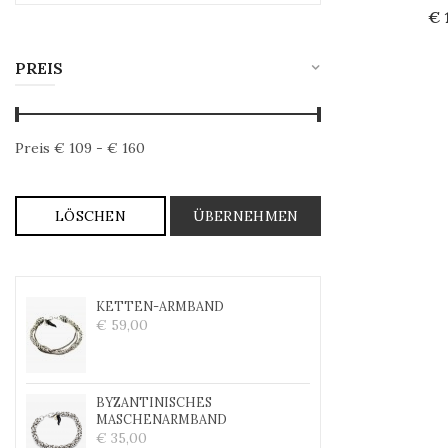
€ 
Au
PREIS
Preis
€
109
- €
160
KETTEN-ARMBAND
€ 59,00
BYZANTINISCHES
MASCHENARMBAND
€ 35,00