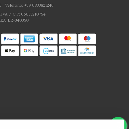
Telefono: +39 0833821246
.IVA / C.F: 05077210754
REA: LE-340350