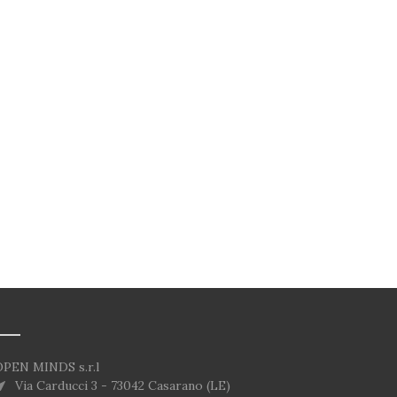
OPEN MINDS s.r.l
Via Carducci 3 - 73042 Casarano (LE)