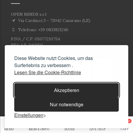
OPEN MINDS s.r.l
Via Carducci 3 - 73042 Casarano (LE)
Telefono: +39 0833821246
P.IVA / C.F: 05077210754
REA: LE-340350
Diese Website nutzt Cookies, um das
Surferlebnis zu verbessern .
Lesen Sie die Cookie-Richtlinie
Akzeptieren
Nur notwendige
Einstellungen
© Copyright Corlù1979- All rights reserved. 2026
0
E-commerce Solutions
CART
MENU
MEIN KONTO
SUCHE
LIVE CHAT