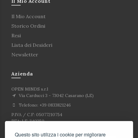
Il Mio Account
Il Mio Account
Storico Ordini
Resi
Lista dei Desideri
Newsletter
Azienda
OPEN MINDS s.r.l
Via Carducci 3 - 73042 Casarano (LE)
Telefono: +39 0833821246
P.IVA / C.F: 05077210754
REA: LE-340350
Questo sito utilizza i cookie per migliorare