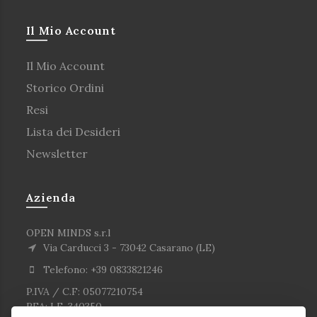
Il Mio Account
Il Mio Account
Storico Ordini
Resi
Lista dei Desideri
Newsletter
Azienda
OPEN MINDS s.r.l
Via Carducci 3 - 73042 Casarano (LE)
Telefono: +39 0833821246
P.IVA / C.F: 05077210754
REA: LE-340350