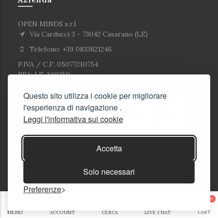
OPEN MINDS s.r.l
Via Carducci 3 - 73042 Casarano (LE)
Telefono: +39 0833821246
P.IVA / C.F: 05077210754
REA: LE-340350
Questo sito utilizza i cookie per migliorare
l'esperienza di navigazione .
Leggi l'informativa sui cookie
Accetta
Solo necessari
Preferenze
© Copyright Corlù1979- Tutti i diritti riservati. 2026
0
Soluzioni E-commerce
CART
MENU
ACCOUNT
CERCA
LIVE CHAT