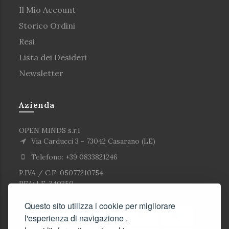
Il Mio Account
Storico Ordini
Resi
Lista dei Desideri
Newsletter
Azienda
OPEN MINDS s.r.l
Via Carducci 3 - 73042 Casarano (LE)
Telefono: +39 0833821246
P.IVA / C.F: 05077210754
REA: LE-340350
Questo sito utilizza i cookie per migliorare
l'esperienza di navigazione .