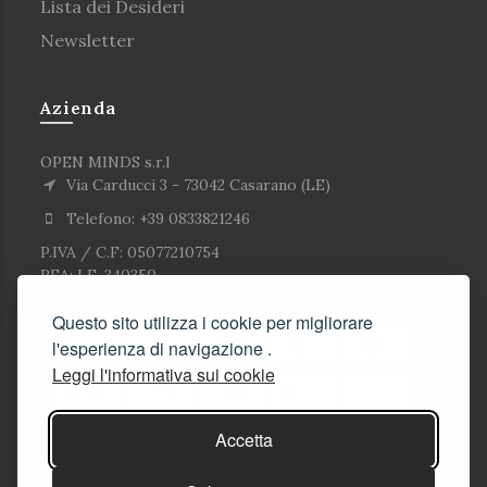
Lista dei Desideri
Newsletter
Azienda
OPEN MINDS s.r.l
Via Carducci 3 - 73042 Casarano (LE)
Telefono: +39 0833821246
P.IVA / C.F: 05077210754
REA: LE-340350
Questo sito utilizza i cookie per migliorare
l'esperienza di navigazione .
Leggi l'informativa sui cookie
Accetta