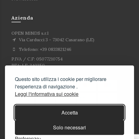
Azienda
OPEN MINDS s.r.l
Via Carducci 3 - 73042 Casarano (LE)
Telefono: +39 0833821246
P.IVA / C.F: 05077210754
REA: LE-340350
Questo sito utilizza i cookie per migliorare
l'esperienza di navigazione .
Leggi l'informativa sui cookie
Accetta
Solo necessari
Preferenze