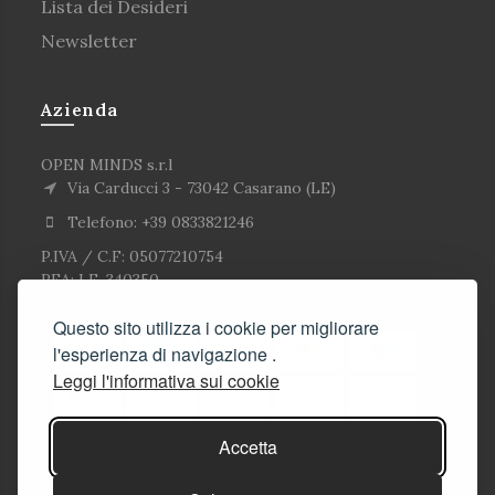
Lista dei Desideri
Newsletter
Azienda
OPEN MINDS s.r.l
Via Carducci 3 - 73042 Casarano (LE)
Telefono: +39 0833821246
P.IVA / C.F: 05077210754
REA: LE-340350
Questo sito utilizza i cookie per migliorare
l'esperienza di navigazione .
Leggi l'informativa sui cookie
Accetta