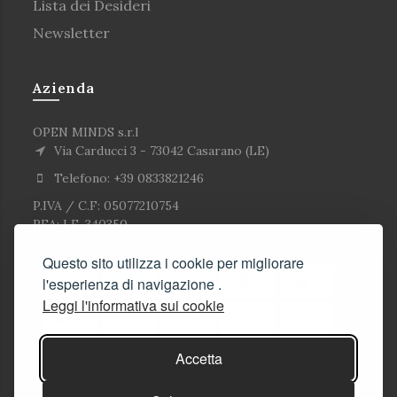
Lista dei Desideri
Newsletter
Azienda
OPEN MINDS s.r.l
Via Carducci 3 - 73042 Casarano (LE)
Telefono: +39 0833821246
P.IVA / C.F: 05077210754
REA: LE-340350
Questo sito utilizza i cookie per migliorare
l'esperienza di navigazione .
Leggi l'informativa sui cookie
Accetta