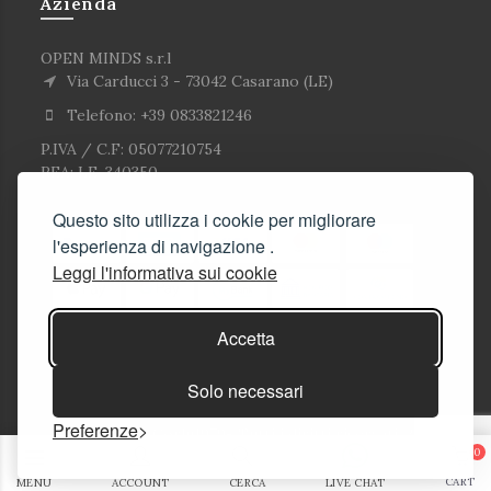
Azienda
OPEN MINDS s.r.l
Via Carducci 3 - 73042 Casarano (LE)
Telefono: +39 0833821246
P.IVA / C.F: 05077210754
REA: LE-340350
Questo sito utilizza i cookie per migliorare
l'esperienza di navigazione .
Leggi l'informativa sui cookie
Accetta
Solo necessari
Preferenze
© Copyright Corlù1979- Tutti i diritti riservati. 2026
0
Soluzioni E-commerce
CART
MENU
ACCOUNT
CERCA
LIVE CHAT