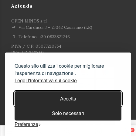
Azienda
OPEN MINDS s.r.l
Via Carducci 3 - 73042 Casarano (LE)
Telefono: +39 0833821246
P.IVA / C.F: 05077210754
REA: LE-340350
Questo sito utilizza i cookie per migliorare
l'esperienza di navigazione .
Leggi l'informativa sui cookie
Accetta
Solo necessari
Preferenze
© Copyright Corlù1979- Tutti i diritti riservati. 2026
0
Soluzioni E-commerce