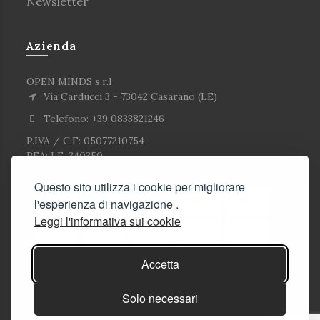
Newsletter
Azienda
OPEN MINDS s.r.l
Via Carducci 3 - 73042 Casarano (LE)
Telefono: +39 0833821246
P.IVA / C.F: 05077210754
REA: LE-340350
Questo sito utilizza i cookie per migliorare
l'esperienza di navigazione .
Leggi l'informativa sui cookie
Accetta
Solo necessari