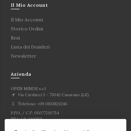
Il Mio Account
Il Mio Account
Storico Ordini
Resi
Lista dei Desideri
Newsletter
Azienda
OPEN MINDS s.r.l
Via Carducci 3 - 73042 Casarano (LE)
Telefono: +39 0833821246
P.IVA / C.F: 05077210754
REA: LE-340350