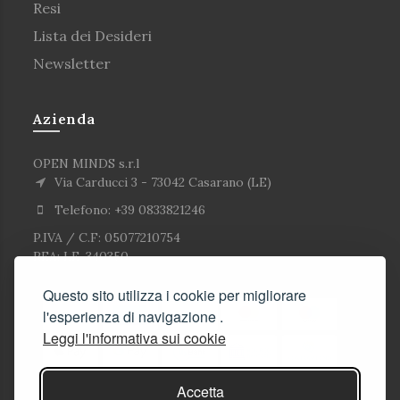
Resi
Lista dei Desideri
Newsletter
Azienda
OPEN MINDS s.r.l
Via Carducci 3 - 73042 Casarano (LE)
Telefono: +39 0833821246
P.IVA / C.F: 05077210754
REA: LE-340350
Questo sito utilizza i cookie per migliorare
l'esperienza di navigazione .
Leggi l'informativa sui cookie
Accetta