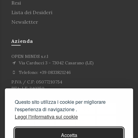
Resi
Lista dei Desideri
Newsletter
Azienda
OPEN MINDS s.r.l
Via Carducci 3 - 73042 Casarano (LE)
Telefono: +39 0833821246
P.IVA / C.F: 05077210754
REA: LE-340350
Questo sito utilizza i cookie per migliorare
l'esperienza di navigazione .
Leggi l'informativa sui cookie
Accetta