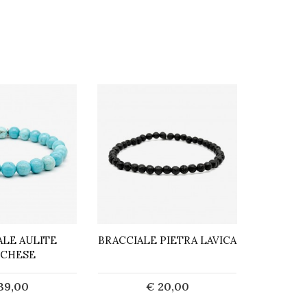
ALE AULITE
BRACCIALE PIETRA LAVICA
BRACC
CHESE
39,00
€ 20,00
cquista
Acquista