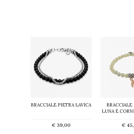
COLOR
BRACCIALE PIETRA LAVICA
BRACCIALE 
 PIETRE
LUNA E CORN
 E PIETRA
€ 39,00
€ 45
0
Acquista
Acq