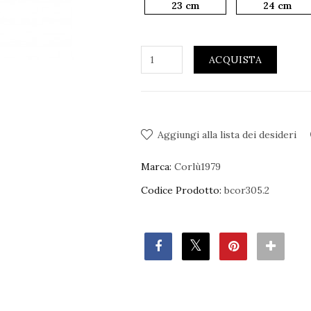
23 cm
24 cm
ACQUISTA
Aggiungi alla lista dei desideri
Marca:
Corlù1979
Codice Prodotto:
bcor305.2