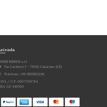
Azienda
OPEN MINDS s.r.l
Via Carducci 3 - 73042 Casarano (LE)
Telefono: +39 0833821246
.IVA / C.F: 05077210754
REA: LE-340350