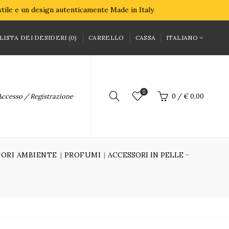
 stile e un design autenticamente Made in Italy
LISTA DEI DESIDERI (0)
CARRELLO
CASSA
ITALIANO
0
Accesso / Registrazione
0
/
€ 0,00
ORI AMBIENTE
PROFUMI
ACCESSORI IN PELLE