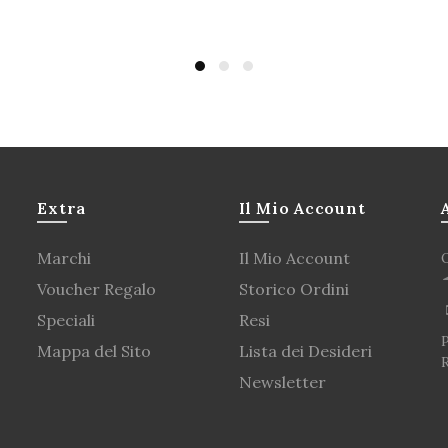
Acquista
Extra
Il Mio Account
Marchi
Il Mio Account
Voucher Regalo
Storico Ordini
Speciali
Resi
P
Mappa del Sito
Lista dei Desideri
Newsletter