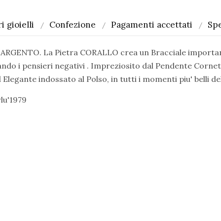
i gioielli
Confezione
Pagamenti accettati
Spe
TO. La Pietra CORALLO crea un Bracciale importante e' d
ando i pensieri negativi . Impreziosito dal Pendente Corne
Elegante indossato al Polso, in tutti i momenti piu' belli d
lu'1979