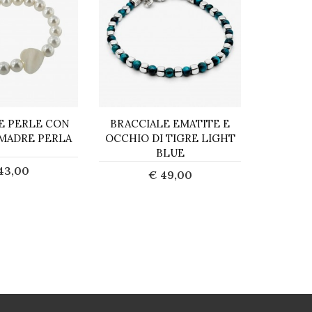
E PERLE CON
BRACCIALE EMATITE E
BRAC
 MADRE PERLA
OCCHIO DI TIGRE LIGHT
BLUE
43,00
€ 49,00
cquista
Acquista