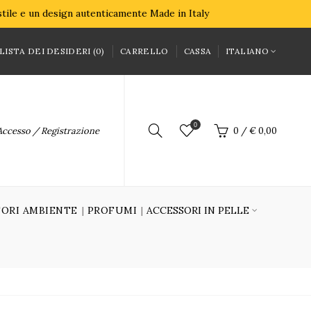
 stile e un design autenticamente Made in Italy
LISTA DEI DESIDERI (0)
CARRELLO
CASSA
ITALIANO
0
Accesso / Registrazione
0
/
€ 0,00
ORI AMBIENTE
PROFUMI
ACCESSORI IN PELLE