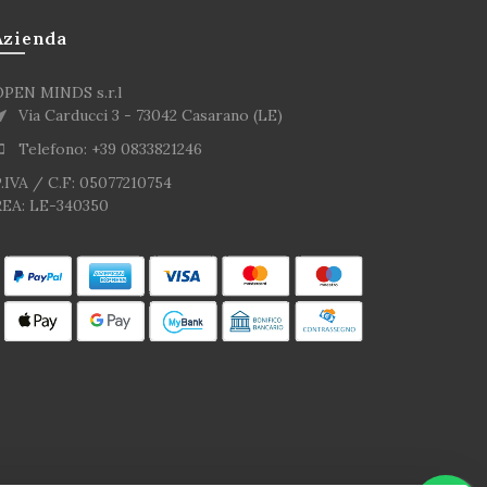
Azienda
OPEN MINDS s.r.l
Via Carducci 3 - 73042 Casarano (LE)
Telefono: +39 0833821246
.IVA / C.F: 05077210754
REA: LE-340350