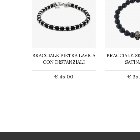
ATITE E
BRACCIALE PIETRA LAVICA
BRACCIALE S
NATO
CON DISTANZIALI
SATIN
0
€ 45,00
€ 35
ta
Acquista
Acq