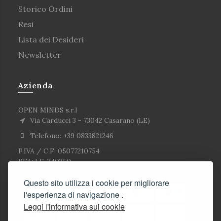
Storico Ordini
Resi
Lista dei Desideri
Newsletter
Azienda
OPEN MINDS s.r.l
Via Carducci 3 - 73042 Casarano (LE)
Telefono: +39 0833821246
P.IVA / C.F: 05077210754
REA: LE-340350
Questo sito utilizza i cookie per migliorare
l'esperienza di navigazione .
Leggi l'informativa sui cookie