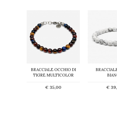
CHIO DI
BRACCIALE OCCHIO DI
BRACCIALE
MENTI
TIGRE MULTICOLOR
BIAN
TI
€ 35,00
€ 39
0
Acquista
Acq
ta