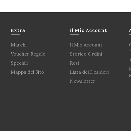
Extra
Il Mio Account
Marchi
Il Mio Account
Voucher Regalo
Storico Ordini
Speciali
Resi
P
Mappa del Sito
Lista dei Desideri
Newsletter