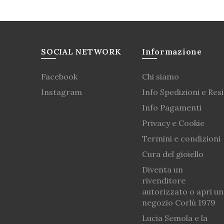
SOCIAL NETWORK
Informazione
Facebook
Chi siamo
Instagram
Info Spedizioni e Resi
Info Pagamenti
Privacy e Cookie
Termini e condizioni
Cura del gioiello
Diventa un
rivenditore
autorizzato o apri un
negozio Corlù 1979
Lucia Semola e la