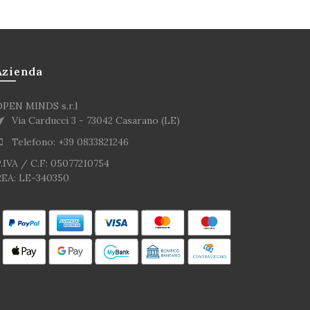
Azienda
OPEN MINDS s.r.l
Via Carducci 3 - 73042 Casarano (LE)
Telefono: +39 0833821246
.IVA / C.F: 05077210754
REA: LE-340350