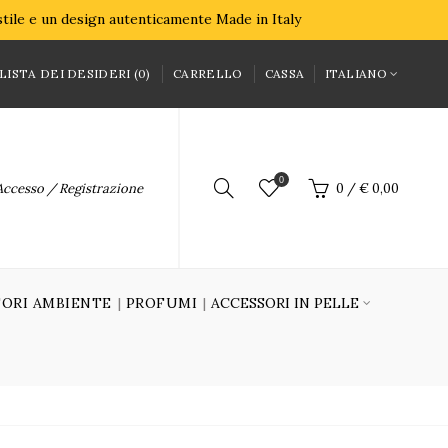
 stile e un design autenticamente Made in Italy
LISTA DEI DESIDERI (0)
CARRELLO
CASSA
ITALIANO
0
Accesso / Registrazione
0
/
€ 0,00
ORI AMBIENTE
PROFUMI
ACCESSORI IN PELLE