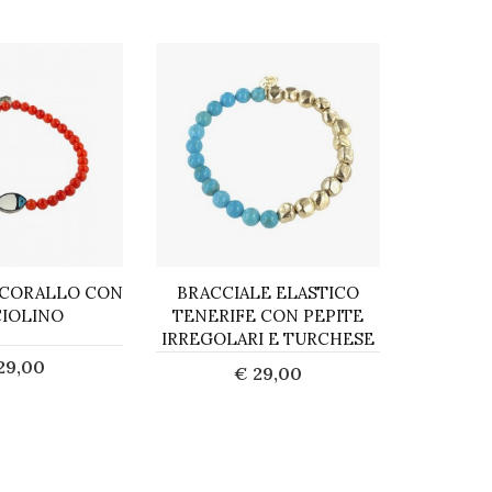
 CORALLO CON
BRACCIALE ELASTICO
BRACC
CIOLINO
TENERIFE CON PEPITE
PIE
IRREGOLARI E TURCHESE
29,00
€ 29,00
cquista
Acquista