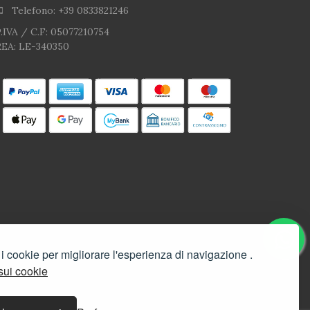
Telefono: +39 0833821246
.IVA / C.F: 05077210754
REA: LE-340350
 i cookie per migliorare l'esperienza di navigazione .
 sui cookie