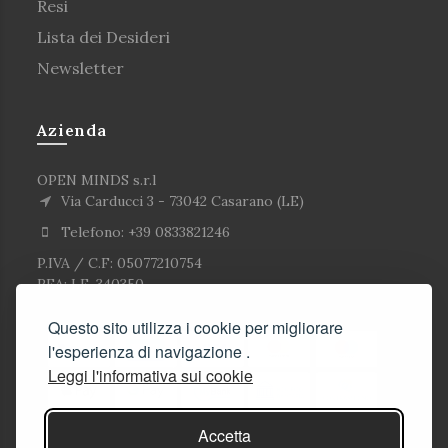
Resi
Lista dei Desideri
Newsletter
Azienda
OPEN MINDS s.r.l
Via Carducci 3 - 73042 Casarano (LE)
Telefono: +39 0833821246
P.IVA / C.F: 05077210754
REA: LE-340350
Questo sito utilizza i cookie per migliorare
l'esperienza di navigazione .
Leggi l'informativa sui cookie
Accetta