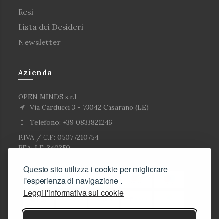
Resi
Lista dei Desideri
Newsletter
Azienda
OPEN MINDS s.r.l
Via Carducci 3 - 73042 Casarano (LE)
Telefono: +39 0833821246
P.IVA / C.F: 05077210754
REA: LE-340350
Questo sito utilizza i cookie per migliorare
l'esperienza di navigazione .
Leggi l'informativa sui cookie