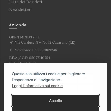
Lista dei Desideri
Newsletter
Azienda
OPEN MINDS s.r.l
Via Carducci 3 - 73042 Casarano (LE)
Telefono: +39 0833821246
P.IVA / C.F: 05077210754
REA: LE-340350
Questo sito utilizza i cookie per migliorare
l'esperienza di navigazione .
Leggi l'informativa sui cookie
Accetta