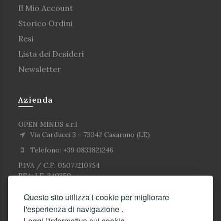
Il Mio Account
Storico Ordini
Resi
Lista dei Desideri
Newsletter
Azienda
OPEN MINDS s.r.l
Via Carducci 3 - 73042 Casarano (LE)
Telefono: +39 0833821246
P.IVA / C.F: 05077210754
REA: LE-340350
Questo sito utilizza i cookie per migliorare
l'esperienza di navigazione .
Leggi l'informativa sui cookie