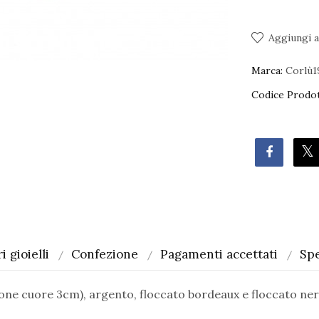
Aggiungi al
Marca:
Corlù1
Codice Prodot
i gioielli
Confezione
Pagamenti accettati
Spe
one cuore 3cm), argento, floccato bordeaux e floccato ner