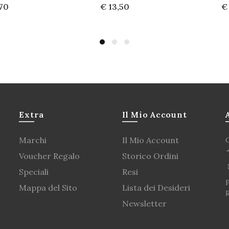
,70
€ 13,50
€
uista
Acquista
A
Extra
Il Mio Account
Marchi
Il Mio Account
Voucher Regalo
Storico Ordini
Speciali
Resi
P
Mappa del Sito
Lista dei Desideri
Newsletter