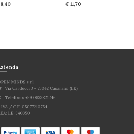
 8,40
€ 11,70
cquista
Acquista
Azienda
OPEN MINDS s.r.l
Via Carducci 3 - 73042 Casarano (LE)
Telefono: +39 0833821246
.IVA / C.F: 05077210754
REA: LE-340350