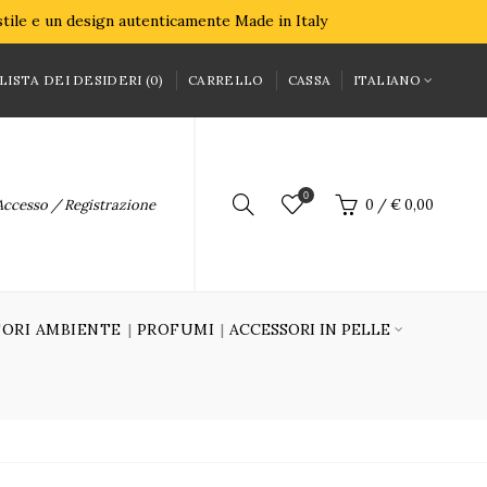
 stile e un design autenticamente Made in Italy
LISTA DEI DESIDERI (0)
CARRELLO
CASSA
ITALIANO
0
Accesso / Registrazione
0
/
€ 0,00
ORI AMBIENTE
PROFUMI
ACCESSORI IN PELLE