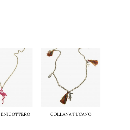
FENICOTTERO
COLLANA TUCANO
COLLAN