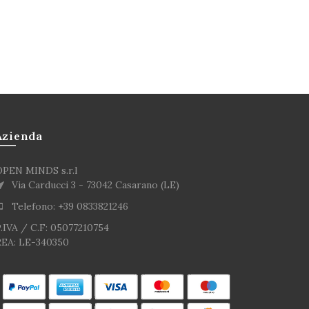
cquista
Acquista
Azienda
OPEN MINDS s.r.l
Via Carducci 3 - 73042 Casarano (LE)
Telefono: +39 0833821246
.IVA / C.F: 05077210754
REA: LE-340350