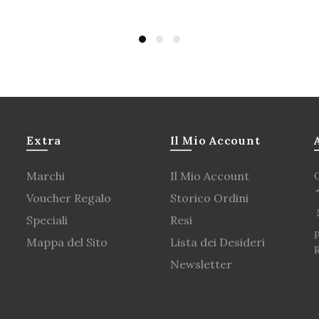
uista
Acquista
A
Extra
Il Mio Account
Marchi
Il Mio Account
Voucher Regalo
Storico Ordini
Speciali
Resi
P
Mappa del Sito
Lista dei Desideri
Newsletter