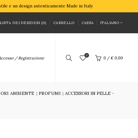
 stile e un design autenticamente Made in Italy
LISTA DEI DESIDERI (0)
CARRELLO
CASSA
ITALIANO
0
Accesso / Registrazione
0
/
€ 0,00
ORI AMBIENTE
PROFUMI
ACCESSORI IN PELLE