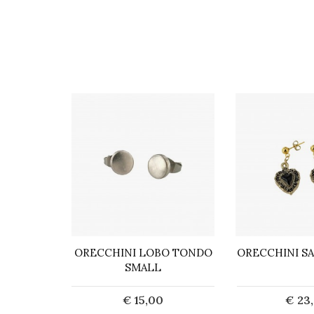
ANTI E
ORECCHINI LOBO TONDO
ORECCHINI S
TA LUCIA
SMALL
0
€ 15,00
€ 23