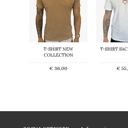
 FRANGE
T-SHIRT NEW
T-SHIRT SA
COLLECTION
0
€ 36,00
€ 55
ta
Esaurito
Esa