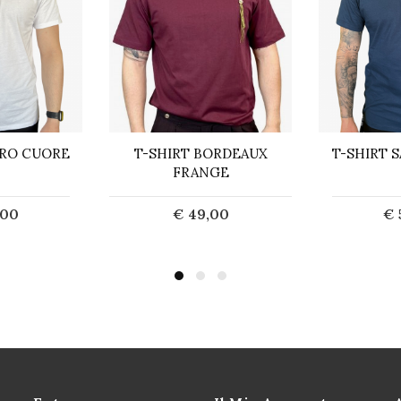
CRO CUORE
T-SHIRT BORDEAUX
T-SHIRT 
FRANGE
,00
€ 49,00
€ 
urito
Acquista
E