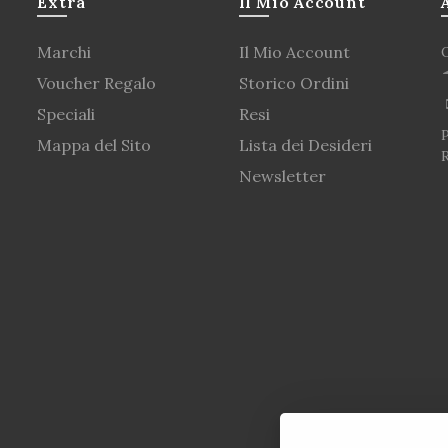
Extra
Il Mio Account
Marchi
Il Mio Account
Voucher Regalo
Storico Ordini
Speciali
Resi
P
Mappa del Sito
Lista dei Desideri
Newsletter