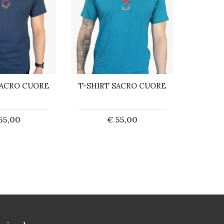
SACRO CUORE
T-SHIRT SACRO CUORE
T-SHI
55,00
€ 55,00
saurito
Esaurito