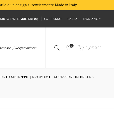
 stile e un design autenticamente Made in Italy
LISTA DEI DESIDERI (0)
CARRELLO
CASSA
ITALIANO
0
Accesso / Registrazione
0
/
€ 0,00
ORI AMBIENTE
PROFUMI
ACCESSORI IN PELLE