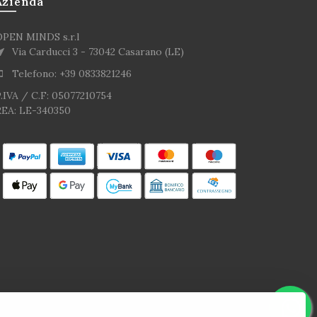
Azienda
OPEN MINDS s.r.l
Via Carducci 3 - 73042 Casarano (LE)
Telefono: +39 0833821246
.IVA / C.F: 05077210754
REA: LE-340350