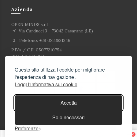
Azienda
OPEN MINDS s.r.l
Via Carducci 3 - 73042 Casarano (LE)
Telefono: +39 0833821246
P.IVA / C.F: 05077210754
REA: LE-340350
Questo sito utilizza i cookie per migliorare
l'esperienza di navigazione .
Leggi l'informativa sui cookie
Accetta
Solo necessari
Preferenze
© Copyright Corlù1979- Tutti i diritti riservati. 2026
0
Soluzioni E-commerce