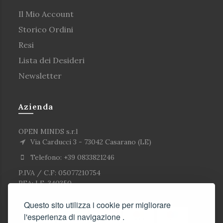
Il Mio Account
Storico Ordini
Resi
Lista dei Desideri
Newsletter
Azienda
OPEN MINDS s.r.l
Via Carducci 3 - 73042 Casarano (LE)
Telefono: +39 0833821246
P.IVA / C.F: 05077210754
REA: LE-340350
Questo sito utilizza i cookie per migliorare
l'esperienza di navigazione .