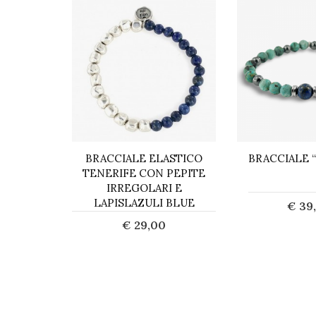
ONA CON
BRACCIALE ELASTICO
BRACCIALE “
E ONICE
TENERIFE CON PEPITE
O
IRREGOLARI E
LAPISLAZULI BLUE
€ 39
0
€ 29,00
Acq
ta
Acquista