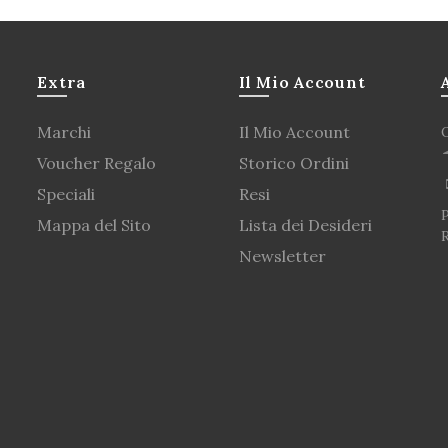
Extra
Il Mio Account
Marchi
Il Mio Account
Voucher Regalo
Storico Ordini
Speciali
Resi
P
Mappa del Sito
Lista dei Desideri
Newsletter