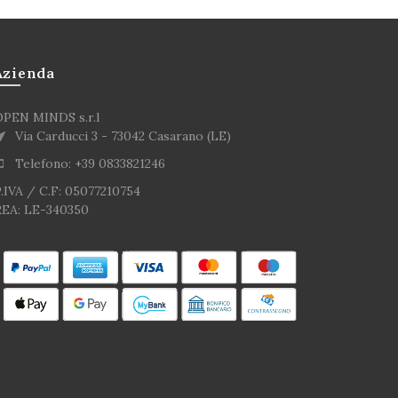
Azienda
OPEN MINDS s.r.l
Via Carducci 3 - 73042 Casarano (LE)
Telefono: +39 0833821246
.IVA / C.F: 05077210754
REA: LE-340350