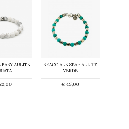
 BABY AULITE
BRACCIALE SEA - AULITE
BRACC
RIATA
VERDE
TENERI
IRREGOL
TI
22,00
€ 45,00
cquista
Acquista