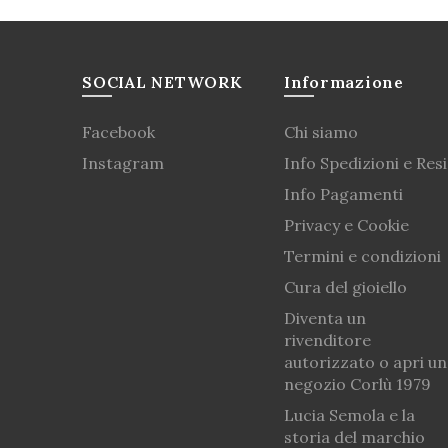
SOCIAL NETWORK
Informazione
Facebook
Chi siamo
Instagram
Info Spedizioni e Resi
Info Pagamenti
Privacy e Cookie
Termini e condizioni
Cura del gioiello
Diventa un
rivenditore
autorizzato o apri un
negozio Corlù 1979
Lucia Semola e la
storia del marchio