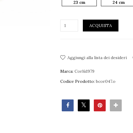
23 cm
24 cm
ACQUISTA
Aggiungi alla lista dei desideri
Marca:
Corlù1979
Codice Prodotto:
bcor047.o