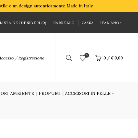
 stile e un design autenticamente Made in Italy
LISTA DEI DESIDERI (0)
CARRELLO
CASSA
ITALIANO
0
Accesso / Registrazione
0
/
€ 0,00
ORI AMBIENTE
PROFUMI
ACCESSORI IN PELLE