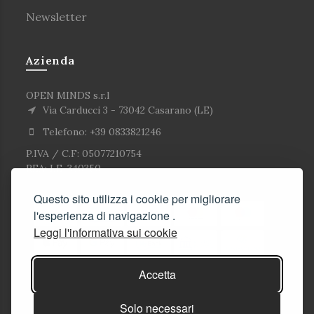
Newsletter
Azienda
OPEN MINDS s.r.l
Via Carducci 3 - 73042 Casarano (LE)
Telefono: +39 0833821246
P.IVA / C.F: 05077210754
REA: LE-340350
Questo sito utilizza i cookie per migliorare
l'esperienza di navigazione .
Leggi l'informativa sui cookie
Accetta
Solo necessari