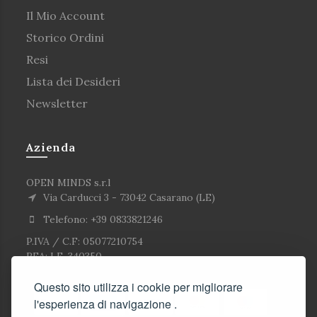
Il Mio Account
Storico Ordini
Resi
Lista dei Desideri
Newsletter
Azienda
OPEN MINDS s.r.l
Via Carducci 3 - 73042 Casarano (LE)
Telefono: +39 0833821246
P.IVA / C.F: 05077210754
REA: LE-340350
Questo sito utilizza i cookie per migliorare
l'esperienza di navigazione .