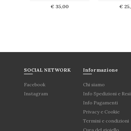
€ 35,00
€ 25
0
Acquista
Acq
ta
SOCIAL NETWORK
Informazione
Facebook
Chi siamo
Instagram
Info Spedizioni e Resi
Info Pagamenti
Privacy e Cookie
Termini e condizioni
Cura del gioiello