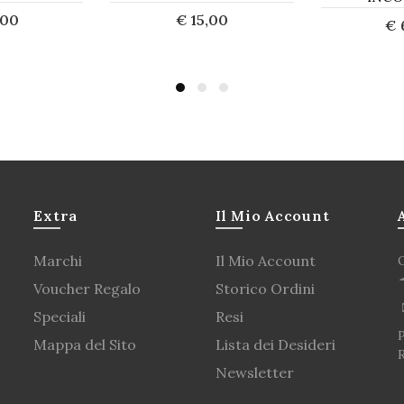
,00
€ 15,00
€ 
uista
Acquista
A
Extra
Il Mio Account
Marchi
Il Mio Account
Voucher Regalo
Storico Ordini
Speciali
Resi
P
Mappa del Sito
Lista dei Desideri
Newsletter