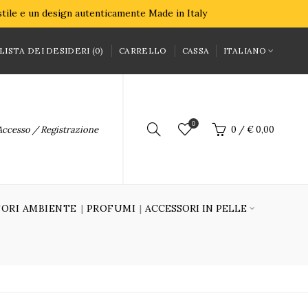
 stile e un design autenticamente Made in Italy
LISTA DEI DESIDERI (0)
CARRELLO
CASSA
ITALIANO
0
Accesso / Registrazione
0
/
€ 0,00
ORI AMBIENTE
PROFUMI
ACCESSORI IN PELLE