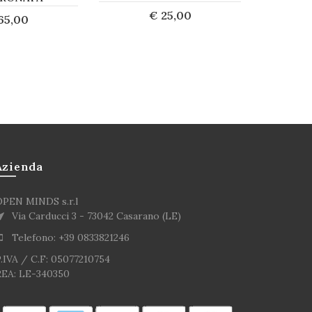
€ 25,00
65,00
Acquista
cquista
Azienda
OPEN MINDS s.r.l
Via Carducci 3 - 73042 Casarano (LE)
Telefono: +39 0833821246
.IVA / C.F: 05077210754
REA: LE-340350