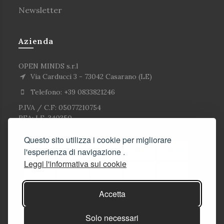
Newsletter
Azienda
OPEN MINDS s.r.l
Via Carducci 3 - 73042 Casarano (LE)
Telefono: +39 0833821246
P.IVA / C.F: 05077210754
REA: LE-340350
Questo sito utilizza i cookie per migliorare
l'esperienza di navigazione .
Leggi l'informativa sui cookie
Accetta
Solo necessari