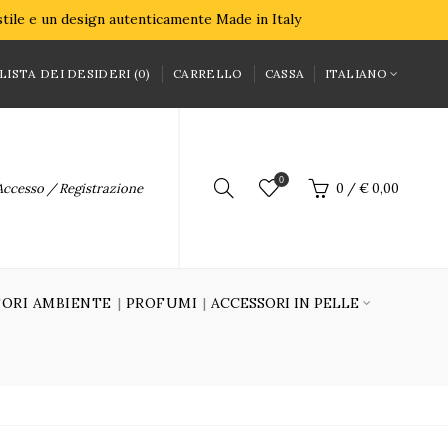
 stile e un design autenticamente Made in Italy
LISTA DEI DESIDERI (0)
CARRELLO
CASSA
ITALIANO
0
Accesso / Registrazione
0
/
€ 0,00
ORI AMBIENTE
PROFUMI
ACCESSORI IN PELLE