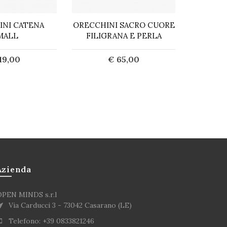
INI CATENA
ORECCHINI SACRO CUORE
ORECC
MALL
FILIGRANA E PERLA
19,00
€ 65,00
saurito
Acquista
Azienda
OPEN MINDS s.r.l
Via Carducci 3 - 73042 Casarano (LE)
Telefono: +39 0833821246