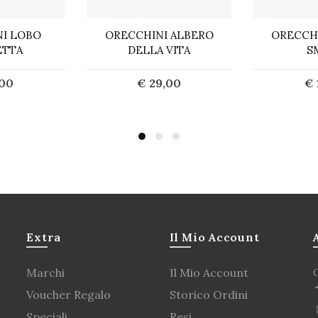
I LOBO
ORECCHINI ALBERO
ORECCH
ETTA
DELLA VITA
S
,00
€ 29,00
€ 
uista
Acquista
E
Extra
Il Mio Account
Marchi
Il Mio Account
Voucher Regalo
Storico Ordini
Speciali
Resi