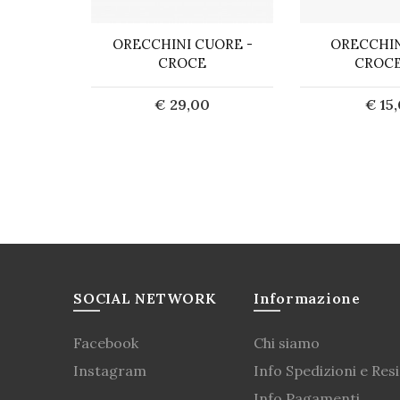
RO CUORE
ORECCHINI CUORE -
ORECCHIN
CATENA
CROCE
CROC
0
€ 29,00
€ 15
ta
Acquista
Acq
SOCIAL NETWORK
Informazione
Facebook
Chi siamo
Instagram
Info Spedizioni e Resi
Info Pagamenti