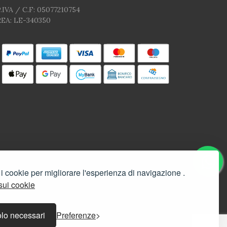
.IVA / C.F: 05077210754
REA: LE-340350
 i cookie per migliorare l'esperienza di navigazione .
 sui cookie
lo necessari
Preferenze